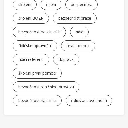
školení
řízení
bezpečnost
školení BOZP
bezpečnost práce
bezpečnost na silnicích
řidič
řidičské oprávnění
první pomoc
řidiči referenti
doprava
školení první pomoci
bezpečnost silničního provozu
bezpečnost na silnici
řidičské dovednosti