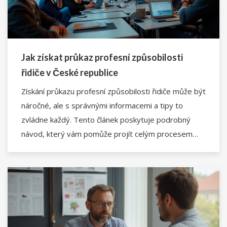
Jak získat průkaz profesní způsobilosti
řidiče v České republice
Získání průkazu profesní způsobilosti řidiče může být
náročné, ale s správnými informacemi a tipy to
zvládne každý. Tento článek poskytuje podrobný
návod, který vám pomůže projít celým procesem
krok za krokem. Najdete zde vše od základních
požadavků až po praktické rady, jak úspěšně
absolvovat školení a zkoušky.