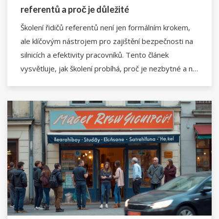
referentů a proč je důležité
Školení řidičů referentů není jen formálním krokem,
ale klíčovým nástrojem pro zajištění bezpečnosti na
silnicích a efektivity pracovníků. Tento článek
vysvětluje, jak školení probíhá, proč je nezbytné a na
co se řidiči mohou těšit. Zjistíte také praktické tipy
pro maximalizaci přínosů z těchto školení.