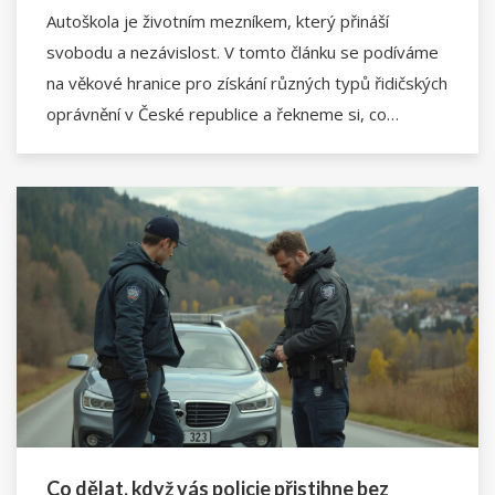
Autoškola je životním mezníkem, který přináší
svobodu a nezávislost. V tomto článku se podíváme
na věkové hranice pro získání různých typů řidičských
oprávnění v České republice a řekneme si, co
všechno je potřeba k úspěšnému zvládnutí tohoto
kroku.
Co dělat, když vás policie přistihne bez