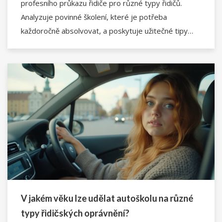
profesního průkazu řidiče pro různé typy řidičů.
Analyzuje povinné školení, které je potřeba
každoročně absolvovat, a poskytuje užitečné tipy
pro řidiče, kteří se chystají získat tento průkaz. Je
určen řidičům, kteří chtějí zlepšit své profesní
kvalifikace a dopravcům, kteří se starají o dodržování
předpisů.
V jakém věku lze udělat autoškolu na různé
typy řidičských oprávnění?