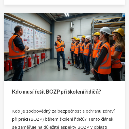
vybavení, které by nemělo chybět v žádném vozidle.
Dále se dozvíte také několik tipů a zajímavých faktů
souvisejících s bezpečností a prevencí nehod.
Kdo musí řešit BOZP při školení řidičů?
Kdo je zodpovědný za bezpečnost a ochranu zdraví
při práci (BOZP) během školení řidičů? Tento článek
se zaměřuje na důležité aspekty BOZP v oblasti