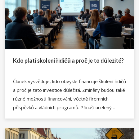
Kdo platí školení řidičů a proč je to důležité?
Článek vysvětluje, kdo obvykle financuje školení řidičů
a proč je tato investice důležitá. Zmíněny budou také
různé možnosti financování, včetně firemních
příspěvků a vládních programů. Přináší ucelený
pohled na všechny výhody a povinnosti spojené se
školením řidičů.