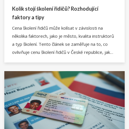
Kolik stojí školení řidičů? Rozhodující
faktory a tipy
Cena školení řidičů může kolísat v závislosti na
několika faktorech, jako je město, kvalita instruktorů
a typ školení. Tento článek se zaměřuje na to, co
ovlivňuje cenu školení řidičů v České republice, jak
najít vhodnou autoškolu a tipy na ušetření nákladů.
Ponoříme se do podrobných informací a praktických
rad pro budoucí řidiče.