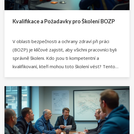
Kvalifikace a Požadavky pro Školení BOZP
V oblasti bezpečnosti a ochrany zdraví při práci
(BOZP) je klíčové zajistit, aby všichni pracovníci byli
správně školeni. Kdo jsou ti kompetentní a
kvalifikovaní, kteří mohou toto školení vést? Tento
článek poskytne přehled o požadavcích a pravidlech,
které platí pro instruktory BOZP, a upozorní na
klíčové aspekty efektivního školení.