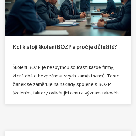
Kolik stojí školení BOZP a proč je důležité?
Školení BOZP je nezbytnou součástí každé firmy,
která dbá o bezpečnost svých zaměstnanců. Tento
článek se zaměřuje na náklady spojené s BOZP
školením, faktory ovlivňující cenu a význam takového
školení. Zajímavé tipy a informace pomohou firmám
lépe porozumět procesu a výhodám investice do
bezpečnosti práce.