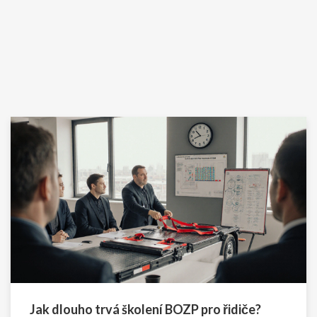
Jak dlouho trvá školení BOZP pro řidiče?