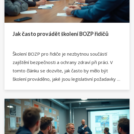
Jak často provádět školení BOZP řidičů
Školení BOZP pro řidiče je nezbytnou součástí
zajištění bezpečnosti a ochrany zdraví při práci. V
tomto článku se dozvíte, jak často by mělo být
školení prováděno, jaké jsou legislativní požadavky a
proč je pravidelné školení důležité. Nabízíme také
několik praktických tipů, jak efektivně organizovat
školení a co by mělo zahrnovat.