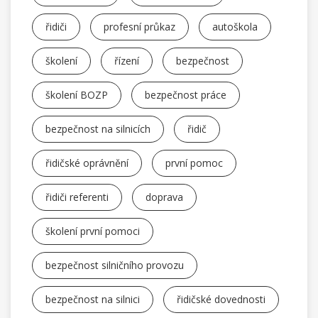
řidiči
profesní průkaz
autoškola
školení
řízení
bezpečnost
školení BOZP
bezpečnost práce
bezpečnost na silnicích
řidič
řidičské oprávnění
první pomoc
řidiči referenti
doprava
školení první pomoci
bezpečnost silničního provozu
bezpečnost na silnici
řidičské dovednosti