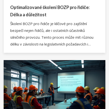
Optimalizované školení BOZP pro řidiče:
Délka a důležitost
Školení BOZP pro řidiče je klíčové pro zajištění
bezpečí nejen řidičů, ale i ostatních účastníků
silničního provozu. Tento proces může mít různou
délku v závislosti na legislativních požadavcích i
specifikách pracovního zařazení. V článku se dozvíte,
jaké jsou zákonné požadavky na školení, co obnáší
praktická část a tipy pro efektivní absolvování školení.
Vysvětlíme i důležité aspekty, na které se zaměřit
během kurzu, aby bylo možné minimalizovat rizika na
silnici.