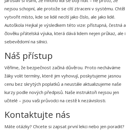
Jaroslav si všiml, že mnoho lidí se bojí řídit – ne proto, že
nejsou schopní, ale protože se cítí ztraceni v systému. Chtěl
vytvořit místo, kde se lidé necítí jako číslo, ale jako lidé.
Autoškola Hejkal je výsledkem této vize: přístupná, čestná a
člověku přátelská výuka, která dává lidem nejen průkaz, ale i
sebevědomí na silnici.
Náš přístup
Věříme, že bezpečnost začíná důvěrou. Proto necháváme
žáky volit termíny, které jim vyhovují, poskytujeme jasnou
cenu bez skrytých poplatků a neustále aktualizujeme naše
kurzy podle nových předpisů. Naše instruktoři nejsou jen
učitelé – jsou vaši průvodci na cestě k nezávislosti.
Kontaktujte nás
Máte otázky? Chcete si zapsat první lekci nebo jen poradit?