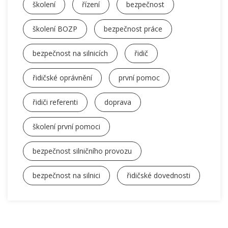
školení
řízení
bezpečnost
školení BOZP
bezpečnost práce
bezpečnost na silnicích
řidič
řidičské oprávnění
první pomoc
řidiči referenti
doprava
školení první pomoci
bezpečnost silničního provozu
bezpečnost na silnici
řidičské dovednosti