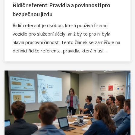
Řidič referent: Pravidla a povinnosti pro
bezpečnou jízdu
Řidič referent je osobou, která používá firemní
vozidlo pro služební účely, aniž by to pro ni byla
hlavní pracovní činnost. Tento článek se zaměřuje na
definici řidiče referenta, pravidla, která musí
dodržovat, a také na důležitost školení a
bezpečnosti na silnicích. Získáte tipy na efektivní
řízení a jak se vyhnout nejčastějším chybám.
Přečtením tohoto článku porozumíte, proč je pro
firmu důležité mít proškolené řidiče.