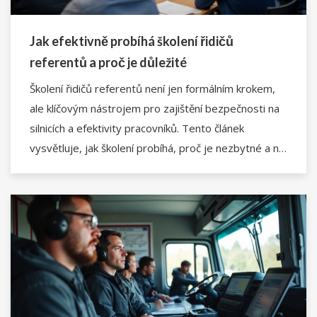
Jak efektivně probíhá školení řidičů
referentů a proč je důležité
Školení řidičů referentů není jen formálním krokem,
ale klíčovým nástrojem pro zajištění bezpečnosti na
silnicích a efektivity pracovníků. Tento článek
vysvětluje, jak školení probíhá, proč je nezbytné a na
co se řidiči mohou těšit. Zjistíte také praktické tipy
pro maximalizaci přínosů z těchto školení.