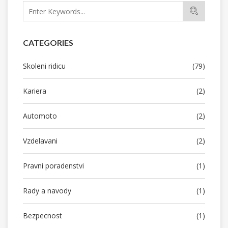
CATEGORIES
Skoleni ridicu
(79)
Kariera
(2)
Automoto
(2)
Vzdelavani
(2)
Pravni poradenstvi
(1)
Rady a navody
(1)
Bezpecnost
(1)