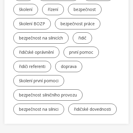
školení
řízení
bezpečnost
školení BOZP
bezpečnost práce
bezpečnost na silnicích
řidič
řidičské oprávnění
první pomoc
řidiči referenti
doprava
školení první pomoci
bezpečnost silničního provozu
bezpečnost na silnici
řidičské dovednosti