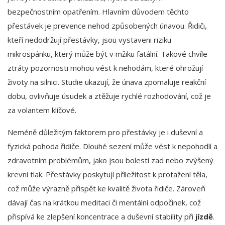
bezpečnostním opatřením. Hlavním důvodem těchto
přestávek je prevence nehod způsobených únavou. Řidiči,
kteří nedodržují přestávky, jsou vystaveni riziku
mikrospánku, který může být v mžiku fatální. Takové chvíle
ztráty pozornosti mohou vést k nehodám, které ohrožují
životy na silnici. Studie ukazují, že únava zpomaluje reakční
dobu, ovlivňuje úsudek a ztěžuje rychlé rozhodování, což je
za volantem klíčové.
Neméně důležitým faktorem pro přestávky je i duševní a
fyzická pohoda řidiče. Dlouhé sezení může vést k nepohodlí a
zdravotním problémům, jako jsou bolesti zad nebo zvýšený
krevní tlak. Přestávky poskytují příležitost k protažení těla,
což může výrazně přispět ke kvalitě života řidiče. Zároveň
dávají čas na krátkou meditaci či mentální odpočinek, což
přispívá ke zlepšení koncentrace a duševní stability při
jízdě
.