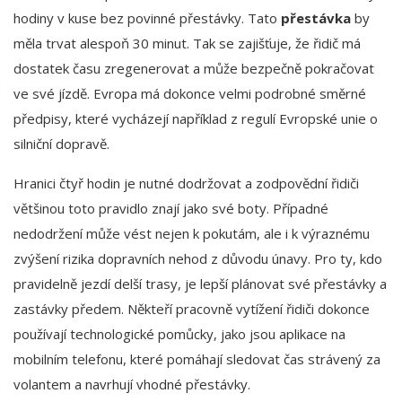
hodiny v kuse bez povinné přestávky. Tato
přestávka
by
měla trvat alespoň 30 minut. Tak se zajišťuje, že řidič má
dostatek času zregenerovat a může bezpečně pokračovat
ve své jízdě. Evropa má dokonce velmi podrobné směrné
předpisy, které vycházejí například z regulí Evropské unie o
silniční dopravě.
Hranici čtyř hodin je nutné dodržovat a zodpovědní řidiči
většinou toto pravidlo znají jako své boty. Případné
nedodržení může vést nejen k pokutám, ale i k výraznému
zvýšení rizika dopravních nehod z důvodu únavy. Pro ty, kdo
pravidelně jezdí delší trasy, je lepší plánovat své přestávky a
zastávky předem. Někteří pracovně vytížení řidiči dokonce
používají technologické pomůcky, jako jsou aplikace na
mobilním telefonu, které pomáhají sledovat čas strávený za
volantem a navrhují vhodné přestávky.