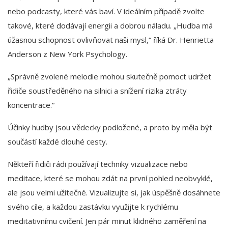
nebo podcasty, které vás baví. V ideálním případě zvolte
takové, které dodávají energii a dobrou náladu. „Hudba má
úžasnou schopnost ovlivňovat naši mysl,“ říká Dr. Henrietta
Anderson z New York Psychology.
„Správně zvolené melodie mohou skutečně pomoct udržet
řidiče soustředěného na silnici a snížení rizika ztráty
koncentrace.“
Účinky hudby jsou vědecky podložené, a proto by měla být
součástí každé dlouhé cesty.
Někteří řidiči rádi používají techniky vizualizace nebo
meditace, které se mohou zdát na první pohled neobvyklé,
ale jsou velmi užitečné. Vizualizujte si, jak úspěšně dosáhnete
svého cíle, a každou zastávku využijte k rychlému
meditativnímu cvičení. Jen pár minut klidného zaměření na