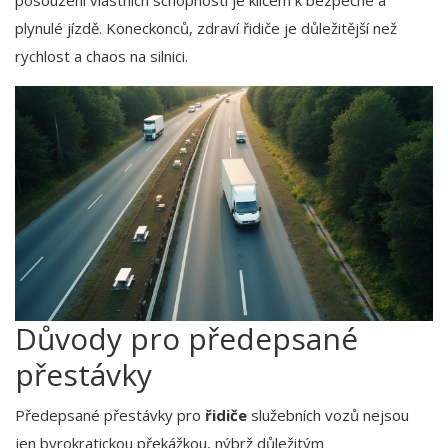
posouzení vlastních schopností je klíčem k bezpečné a
plynulé jízdě. Koneckonců, zdraví řidiče je důležitější než
rychlost a chaos na silnici.
Důvody pro předepsané
přestávky
Předepsané přestávky pro
řidiče
služebních vozů nejsou
jen byrokratickou překážkou, nýbrž důležitým