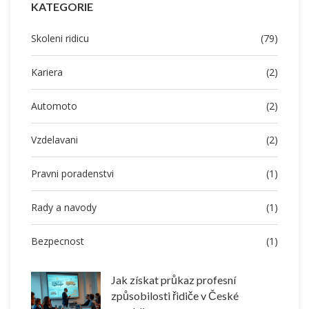
KATEGORIE
Skoleni ridicu
(79)
Kariera
(2)
Automoto
(2)
Vzdelavani
(2)
Pravni poradenstvi
(1)
Rady a navody
(1)
Bezpecnost
(1)
Jak získat průkaz profesní
způsobilosti řidiče v České