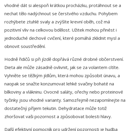
vhodné dát si alespoň krátkou procházku, protáhnout se a
nechat tělo nadýchnout se čerstvého vzduchu. Pohybem
rozhýbete ztuhlé svaly a zvýšíte krevní oběh, což má
pozitivní vliv na celkovou bdělost. Užitek mohou přinést i
jednoduché dechové cvičení, které pomáhá zklidnit mysl a
obnovit soustředění.
Hodně řidičů si při jízdě dopřává různé drobné občerstvení.
Dieta ale může zásadně ovlivnit, jak se za volantem cítíte.
Vyhněte se těžkým jídlům, která mohou způsobit únavu, a
naopak se snažte konzumovat lehké svačiny bohaté na
bílkoviny a vlákninu. Ovocné saláty, ořechy nebo proteinové
tyčinky jsou vhodné varianty. Samozřejmě nezapomínejte na
dostatečný příjem tekutin. Dehydratace může totiž
zhoršovat vaši pozornost a způsobovat bolesti hlavy.
Další efektivní pomocník pro udržení pozornosti je hudba