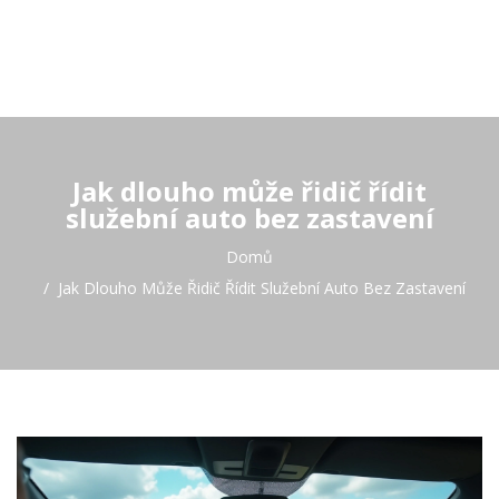
Jak dlouho může řidič řídit
služební auto bez zastavení
Domů
Jak Dlouho Může Řidič Řídit Služební Auto Bez Zastavení