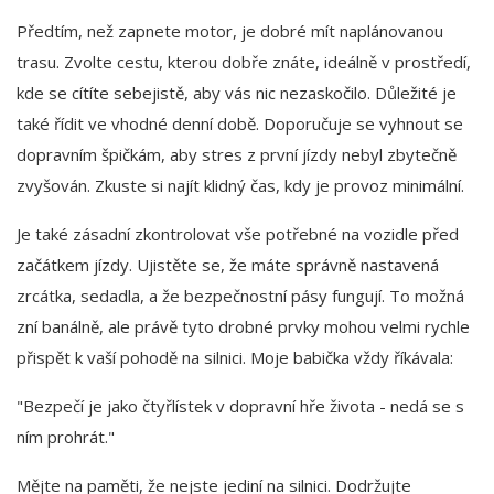
Předtím, než zapnete motor, je dobré mít naplánovanou
trasu. Zvolte cestu, kterou dobře znáte, ideálně v prostředí,
kde se cítíte sebejistě, aby vás nic nezaskočilo. Důležité je
také řídit ve vhodné denní době. Doporučuje se vyhnout se
dopravním špičkám, aby stres z první jízdy nebyl zbytečně
zvyšován. Zkuste si najít klidný čas, kdy je provoz minimální.
Je také zásadní zkontrolovat vše potřebné na vozidle před
začátkem jízdy. Ujistěte se, že máte správně nastavená
zrcátka, sedadla, a že bezpečnostní pásy fungují. To možná
zní banálně, ale právě tyto drobné prvky mohou velmi rychle
přispět k vaší pohodě na silnici. Moje babička vždy říkávala:
"Bezpečí je jako čtyřlístek v dopravní hře života - nedá se s
ním prohrát."
Mějte na paměti, že nejste jediní na silnici. Dodržujte