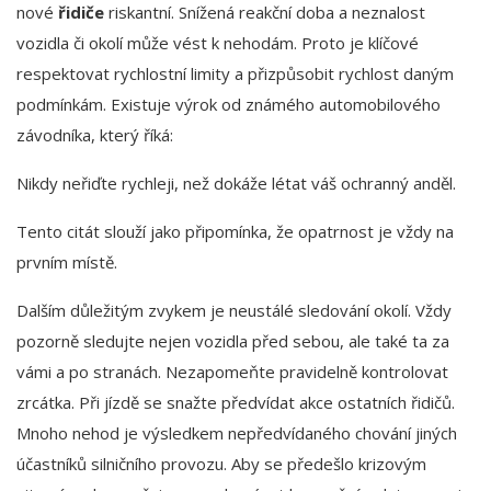
nové
řidiče
riskantní. Snížená reakční doba a neznalost
vozidla či okolí může vést k nehodám. Proto je klíčové
respektovat rychlostní limity a přizpůsobit rychlost daným
podmínkám. Existuje výrok od známého automobilového
závodníka, který říká:
Nikdy neřiďte rychleji, než dokáže létat váš ochranný anděl.
Tento citát slouží jako připomínka, že opatrnost je vždy na
prvním místě.
Dalším důležitým zvykem je neustálé sledování okolí. Vždy
pozorně sledujte nejen vozidla před sebou, ale také ta za
vámi a po stranách. Nezapomeňte pravidelně kontrolovat
zrcátka. Při jízdě se snažte předvídat akce ostatních řidičů.
Mnoho nehod je výsledkem nepředvídaného chování jiných
účastníků silničního provozu. Aby se předešlo krizovým