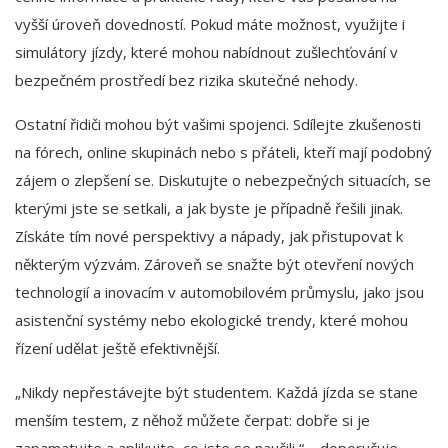
vyšší úroveň dovedností. Pokud máte možnost, využijte i
simulátory jízdy, které mohou nabídnout zušlechťování v
bezpečném prostředí bez rizika skutečné nehody.
Ostatní řidiči mohou být vašimi spojenci. Sdílejte zkušenosti
na fórech, online skupinách nebo s přáteli, kteří mají podobný
zájem o zlepšení se. Diskutujte o nebezpečných situacích, se
kterými jste se setkali, a jak byste je případně řešili jinak.
Získáte tím nové perspektivy a nápady, jak přistupovat k
některým výzvám. Zároveň se snažte být otevření nových
technologií a inovacím v automobilovém průmyslu, jako jsou
asistenční systémy nebo ekologické trendy, které mohou
řízení udělat ještě efektivnější.
„Nikdy nepřestávejte být studentem. Každá jízda se stane
menším testem, z něhož můžete čerpat: dobře si je
zapamatujte a aplikujte, co jste se naučili,“ – doporučuje