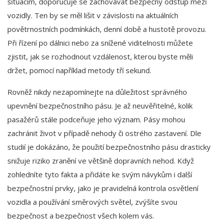
situacím, doporučuje se zachovávat bezpečný odstup mezi
vozidly. Ten by se měl lišit v závislosti na aktuálních
povětrnostních podmínkách, denní době a hustotě provozu.
Při řízení po dálnici nebo za snížené viditelnosti můžete
zjistit, jak se rozhodnout vzdálenost, kterou byste měli
držet, pomocí například metody tří sekund.
Rovněž nikdy nezapomínejte na důležitost správného
upevnění bezpečnostního pásu. Je až neuvěřitelné, kolik
pasažérů stále podceňuje jeho význam. Pásy mohou
zachránit život v případě nehody či ostrého zastavení. Dle
studií je dokázáno, že použití bezpečnostního pásu drasticky
snižuje riziko zranění ve většině dopravních nehod. Když
zohledníte tyto fakta a přidáte ke svým návykům i další
bezpečnostní prvky, jako je pravidelná kontrola osvětlení
vozidla a používání směrových světel, zvýšíte svou
bezpečnost a bezpečnost všech kolem vás.