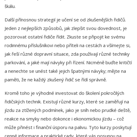
škálu.
Další přínosnou strategií je učení se od zkušenějších řidičů.
Jeden z nejlepších způsobů, jak zlepšit svou dovednost, je
pozorovat ostatní řidiče řídit. Zkuste se připojit ke svému
rodinnému příslušníkovi nebo příteli na cestách a všímejte si,
jak řeší různé dopravní situace, zda používají různé techniky
parkování, a jaké mají návyky při řízení. Nicméně buďte kritičtí
a nenechte se unést také jejich špatnými návyky; mějte na
paměti, že ne každý zkušený řidič se řídí správně.
Kromě toho je výhodné investovat do školení pokročilých
řidičských technik. Existují různé kurzy, které se zaměřují na
jízdu za ztížených podmínek, jako je sníh nebo prudké deště,
reakce na smyky nebo dokonce i ekonomickou jízdu – což
může přinést i finanční úsporu na palivu. Tyto kurzy poskytují
cenné informace a praktické rady, které vás posunou na