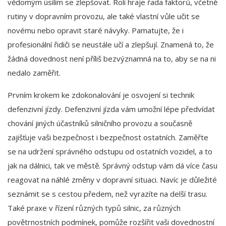
vědomým úsilím se zlepšovat. Roli hraje řada faktorů, včetně
rutiny v dopravním provozu, ale také vlastní vůle učit se
novému nebo opravit staré návyky. Pamatujte, že i
profesionální řidiči se neustále učí a zlepšují. Znamená to, že
žádná dovednost není příliš bezvýznamná na to, aby se na ni
nedalo zaměřit.
Prvním krokem ke zdokonalování je osvojení si technik
defenzivní jízdy. Defenzivní jízda vám umožní lépe předvídat
chování jiných účastníků silničního provozu a současně
zajišťuje vaši bezpečnost i bezpečnost ostatních. Zaměřte
se na udržení správného odstupu od ostatních vozidel, a to
jak na dálnici, tak ve městě. Správný odstup vám dá více času
reagovat na náhlé změny v dopravní situaci. Navíc je důležité
seznámit se s cestou předem, než vyrazíte na delší trasu.
Také praxe v řízení různých typů silnic, za různých
povětrnostních podmínek, pomůže rozšířit vaši dovednostní