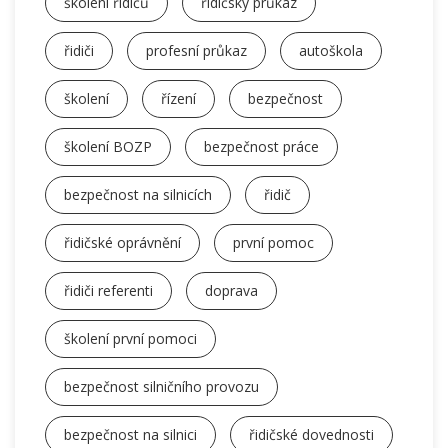
školení řidičů
řidičský průkaz
řidiči
profesní průkaz
autoškola
školení
řízení
bezpečnost
školení BOZP
bezpečnost práce
bezpečnost na silnicích
řidič
řidičské oprávnění
první pomoc
řidiči referenti
doprava
školení první pomoci
bezpečnost silničního provozu
bezpečnost na silnici
řidičské dovednosti