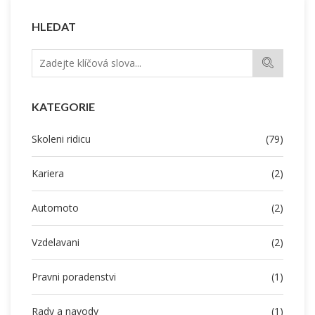
HLEDAT
KATEGORIE
Skoleni ridicu
(79)
Kariera
(2)
Automoto
(2)
Vzdelavani
(2)
Pravni poradenstvi
(1)
Rady a navody
(1)