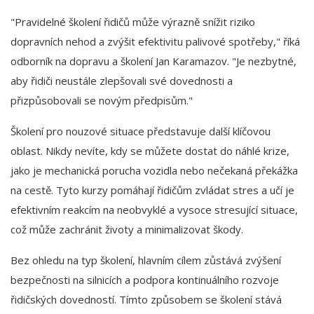
"Pravidelné školení řidičů může výrazně snížit riziko
dopravních nehod a zvýšit efektivitu palivové spotřeby," říká
odborník na dopravu a školení Jan Karamazov. "Je nezbytné,
aby řidiči neustále zlepšovali své dovednosti a
přizpůsobovali se novým předpisům."
Školení pro nouzové situace představuje další klíčovou
oblast. Nikdy nevíte, kdy se můžete dostat do náhlé krize,
jako je mechanická porucha vozidla nebo nečekaná překážka
na cestě. Tyto kurzy pomáhají řidičům zvládat stres a učí je
efektivním reakcím na neobvyklé a vysoce stresující situace,
což může zachránit životy a minimalizovat škody.
Bez ohledu na typ školení, hlavním cílem zůstává zvýšení
bezpečnosti na silnicích a podpora kontinuálního rozvoje
řidičských dovedností. Tímto způsobem se školení stává