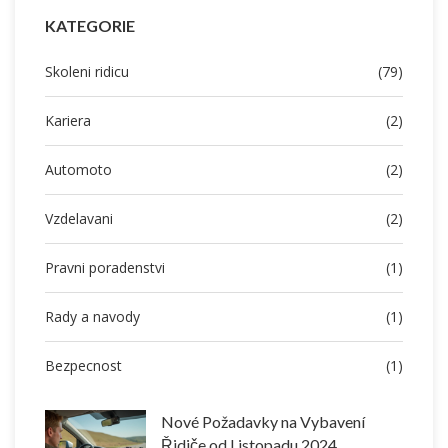
KATEGORIE
Skoleni ridicu
(79)
Kariera
(2)
Automoto
(2)
Vzdelavani
(2)
Pravni poradenstvi
(1)
Rady a navody
(1)
Bezpecnost
(1)
Nové Požadavky na Vybavení
Řidiče od Listopadu 2024