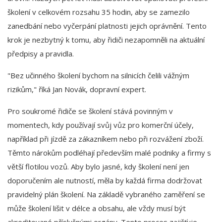
školení v celkovém rozsahu 35 hodin, aby se zamezilo
zanedbání nebo vyčerpání platnosti jejich oprávnění. Tento
krok je nezbytný k tomu, aby řidiči nezapomněli na aktuální
předpisy a pravidla.
"Bez učinného školení bychom na silnicích čelili vážným
rizikům," říká Jan Novák, dopravní expert.
Pro soukromé řidiče se školení stává povinným v
momentech, kdy používají svůj vůz pro komerční účely,
například při jízdě za zákazníkem nebo při rozvážení zboží.
Těmto nárokům podléhají především malé podniky a firmy s
větší flotilou vozů. Aby bylo jasné, kdy školení není jen
doporučením ale nutností, měla by každá firma dodržovat
pravidelný plán školení. Na základě vybraného zaměření se
může školení lišit v délce a obsahu, ale vždy musí být