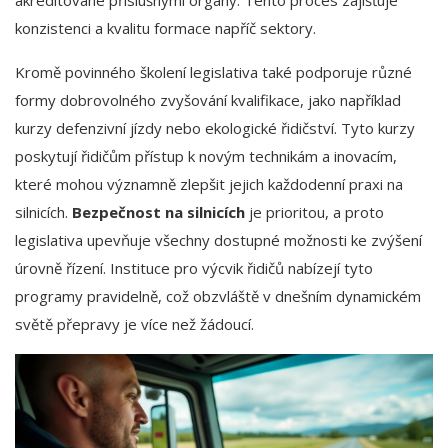
akreditované příslušnými orgány. Tento proces zajišťuje
konzistenci a kvalitu formace napříč sektory.
Kromě povinného školení legislativa také podporuje různé
formy dobrovolného zvyšování kvalifikace, jako například
kurzy defenzivní jízdy nebo ekologické řidičství. Tyto kurzy
poskytují řidičům přístup k novým technikám a inovacím,
které mohou významně zlepšit jejich každodenní praxi na
silnicích.
Bezpečnost na silnicích
je prioritou, a proto
legislativa upevňuje všechny dostupné možnosti ke zvýšení
úrovně řízení. Instituce pro výcvik řidičů nabízejí tyto
programy pravidelně, což obzvláště v dnešním dynamickém
světě přepravy je více než žádoucí.