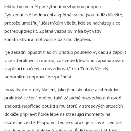
lektor by mu měl poskytnout nezbytnou podporu.
Systematické hodnocení a zpětná vazba jsou tudíž důležité,
protože umožňují účastníkům vědět, kde se nacházejí a co
potřebují zlepšit. Zpětná vazba by měla být vždy
konstruktivní a motivující k dalšímu zlepšení.
"Je zásadní opustit tradiční přístup pouhého výkladu a zapojit
více interaktivních metod, což vede k lepšímu zapamatování
a aplikaci naučených dovedností," říká Tomáš Veselý,
odborník na dopravní bezpečnost.
Inovativní metody školení, jako jsou simulace a interaktivní
praktická cvičení, mohou také zásadně pozvednout úroveň
znalostí. Například použití simulátorů v stresových situacích
dokáže připravit řidiče lépe na stresující momenty na
skutečné cestě. Propojení teorie s praxí je klíčové - jen tak
lze dovednosti efektivně aplikovat. Řidiči mohou být také