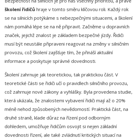
Bezpečnost na silnicích je pro nás všechny prioritou, a právě
školení řidičů
hraje v tomto směru klíčovou roli. Každý rok
se na silnicích potýkáme s nebezpečnými situacemi, a školení
nám pomáhá lépe se na ně připravit. Začněme u dopravních
značek, jejichž znalost je základem bezpečné jízdy. Řidiči
musí být neustále připraveni reagovat na změny v silničním
provozu, což školení zajišťuje tím, že přináší aktuální
informace a poskytuje správné dovednosti.
Školení zahrnuje jak teoretickou, tak praktickou část. V
teoretické části se řidiči učí o pravidlech silničního provozu,
což zahrnuje nové zákony a vyhlášky. Byla provedena studie,
která ukázala, že znalostemi vybavení řidiči mají až o 20%
méně nehod způsobených nevědomostí. Praktická část, na
druhé straně, klade důraz na řízení pod odborným
dohledem, umožňuje řidičům osvojit si nejen základní
dovednosti řízení, ale také zvládnutí kritických situací na