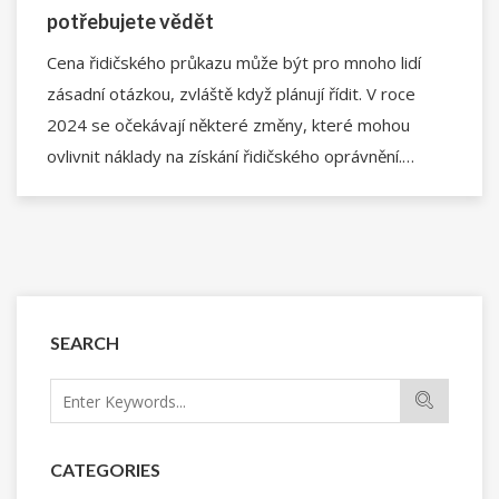
potřebujete vědět
Cena řidičského průkazu může být pro mnoho lidí
zásadní otázkou, zvláště když plánují řídit. V roce
2024 se očekávají některé změny, které mohou
ovlivnit náklady na získání řidičského oprávnění.
Tento článek poskytuje detailní informace o
aktuálních cenách, různých faktorech, které mohou
ovlivnit celkové náklady, a navíc nabídne užitečné tipy
a rady, jak ušetřit. Pokud plánujete získat řidičák v
letošním roce, měli byste vědět, co očekávat.
SEARCH
CATEGORIES