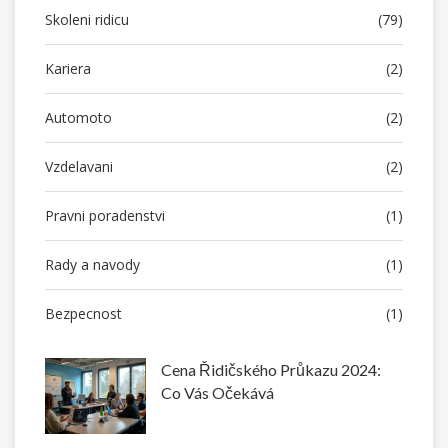
Skoleni ridicu
(79)
Kariera
(2)
Automoto
(2)
Vzdelavani
(2)
Pravni poradenstvi
(1)
Rady a navody
(1)
Bezpecnost
(1)
Cena Řidičského Průkazu 2024:
Co Vás Očekává