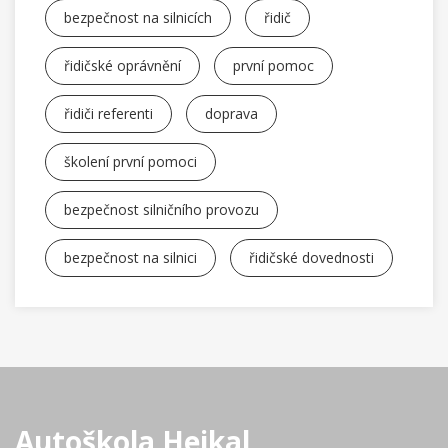
bezpečnost na silnicích
řidič
řidičské oprávnění
první pomoc
řidiči referenti
doprava
školení první pomoci
bezpečnost silničního provozu
bezpečnost na silnici
řidičské dovednosti
Autoškola Hejkal