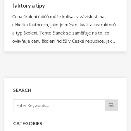
faktory a tipy
Cena školení řidičů může kolísat v závislosti na
několika faktorech, jako je město, kvalita instruktorů
a typ školení. Tento článek se zaměřuje na to, co
ovlivňuje cenu školení řidičů v České republice, jak
najít vhodnou autoškolu a tipy na ušetření nákladů.
Ponoříme se do podrobných informací a praktických
rad pro budoucí řidiče.
SEARCH
CATEGORIES