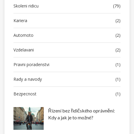
Skoleni ridicu
(79)
Kariera
(2)
Automoto
(2)
Vzdelavani
(2)
Pravni poradenstvi
(1)
Rady a navody
(1)
Bezpecnost
(1)
Řízení bez řidičského oprávnění:
Kdy a jak je to možné?