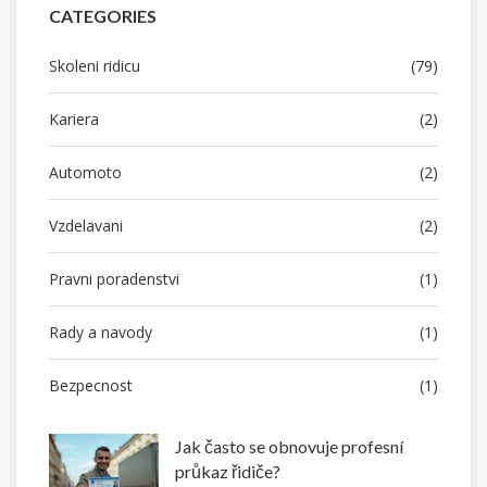
CATEGORIES
Skoleni ridicu
(79)
Kariera
(2)
Automoto
(2)
Vzdelavani
(2)
Pravni poradenstvi
(1)
Rady a navody
(1)
Bezpecnost
(1)
Jak často se obnovuje profesní
průkaz řidiče?