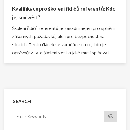
Kvalifikace pro školení řidičů referentů: Kdo
jej smí vést?
Školení řidičů referentů je zásadní nejen pro splnění
zákonných požadavků, ale i pro bezpečnost na
silnicích. Tento článek se zaměřuje na to, kdo je
oprávněný tato školení vést a jaké musí splňovat
kvalifikace. Kvalitní školitelé nejen předávají znalosti,
ale také zvyšují povědomí o silniční bezpečnosti.
Zjistěte, na co se soustředit při výběru vhodného
školitele a jaké výhody správně vedené školení
přináší.
SEARCH