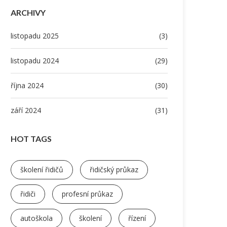
ARCHIVY
listopadu 2025
(3)
listopadu 2024
(29)
října 2024
(30)
září 2024
(31)
HOT TAGS
školení řidičů
řidičský průkaz
řidiči
profesní průkaz
autoškola
školení
řízení