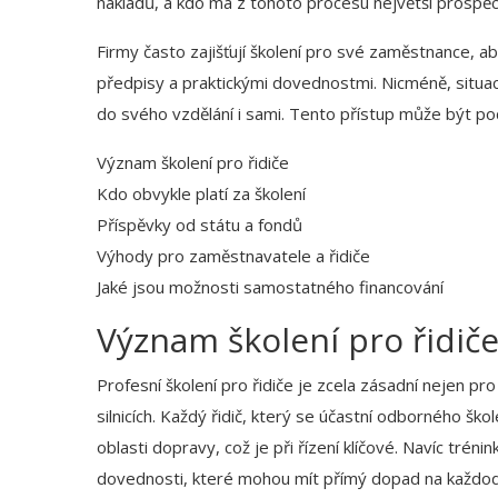
nákladů, a kdo má z tohoto procesu největší prospě
Firmy často zajišťují školení pro své zaměstnance, aby
předpisy a praktickými dovednostmi. Nicméně, situac
do svého vzdělání i sami. Tento přístup může být po
Význam školení pro řidiče
Kdo obvykle platí za školení
Příspěvky od státu a fondů
Výhody pro zaměstnavatele a řidiče
Jaké jsou možnosti samostatného financování
Význam školení pro řidič
Profesní školení pro řidiče je zcela zásadní nejen pr
silnicích. Každý řidič, který se účastní odborného škol
oblasti dopravy, což je při řízení klíčové. Navíc tréni
dovednosti, které mohou mít přímý dopad na každoden