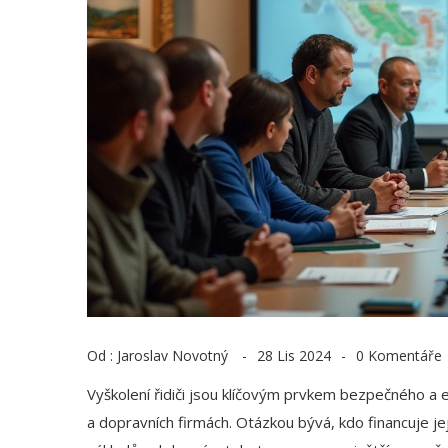
Od :
Jaroslav Novotný
28 Lis 2024
0 Komentáře
Vyškolení řidiči jsou klíčovým prvkem bezpečného a efe
a dopravních firmách. Otázkou bývá, kdo financuje jej