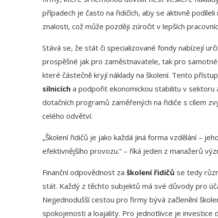
případech je často na řidičích, aby se aktivně podíle
znalosti, což může později zúročit v lepších pracovníc
Stává se, že stát či specializované fondy nabízejí u
prospěšné jak pro zaměstnavatele, tak pro samotné ři
které částečně kryjí náklady na školení. Tento přístu
silnicích
a podpořit ekonomickou stabilitu v sektoru
dotačních programů zaměřených na řidiče s cílem zvy
celého odvětví.
„Školení řidičů je jako každá jiná forma vzdělání – 
efektivnějšího provozu.“ – říká jeden z manažerů výz
Finanční odpovědnost za
školení řidičů
se tedy různ
stát. Každý z těchto subjektů má své důvody pro účas
Nejjednodušší cestou pro firmy bývá začlenění škole
spokojenosti a loajality. Pro jednotlivce je investice