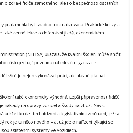
 o zdraví řidiče samotného, ale i o bezpečnosti ostatních
 by jinak mohla být snadno minimalizována. Praktické kurzy a
ale také cenné lekce o defenzivní jízdě, ekonomickém
inistration (NHTSA) ukázala, že kvalitní školení může snížit
itou číslo jedna," poznamenal mluvčí organizace.
k důležité je nejen vykonávat práci, ale hlavně ji konat
o školení také ekonomicky výhodná. Lepší připravenost řidičů
 náklady na opravy vozidel a škody na zboží. Navíc
 udržet krok s technickými a legislativními změnami, jež se
rok je tu něco nového – ať už jde o nařízení týkající se
 jsou asistenční systémy ve vozidlech.