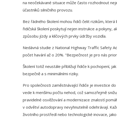
na neočekávané situace může často rozhodnout nejen
účastníků silničního provozu.
Bez řádného školení mohou řidiči čelit rizikům, která
řidičská školení poskytují nejen instrukce a pokyny, 
způsobu jízdy a klíčových prvky údržby vozidla.
Nedávná studie z National Highway Traffic Safety Adm
počet havárií až o 20%. "Bezpečnost je pro nás prior
Školení totiž neustále přibližují řidiče k pochopení, ja
bezpečně a s minimálními riziky.
Pro společnosti zaměstnávající řidiče je investice d
vede k menšímu počtu nehod, což samozřejmě snižuje
pravidelné osvěžování a modernizace znalostí pomáhá
v odvětví autodopravy nevyhnutelně odehrávají. Každý 
životního prostředí nebo technologické inovace, jako