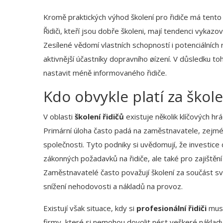
Kromě praktických výhod školení pro řidiče má tento
Řidiči, kteří jsou dobře školeni, mají tendenci vykazo
Zesílené vědomí vlastních schopností i potenciálních riz
aktivnější účastníky dopravního øízení. V důsledku to
nastavit méně informovaného řidiče.
Kdo obvykle platí za škole
V oblasti
školení řidičů
existuje několik klíčových hr
Primární úloha často padá na zaměstnavatele, zejména
společnosti. Tyto podniky si uvědomují, že investice d
zákonných požadavků na řidiče, ale také pro zajištěn
Zaměstnavatelé často považují školení za součást s
snížení nehodovosti a nákladů na provoz.
Existují však situace, kdy si
profesionální řidiči
musí
firmy, které si nemohou dovolit nést veškeré náklad