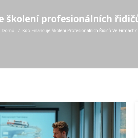
e školení profesionálních řidič
Domů
Kdo Financuje Školení Profesionálních Řidičů Ve Firmách?