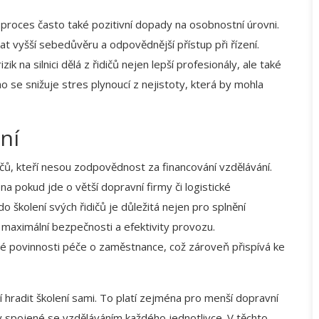
 proces často také pozitivní dopady na osobnostní úrovni.
vat vyšší sebedůvěru a odpovědnější přístup při řízení.
ik na silnici dělá z řidičů nejen lepší profesionály, ale také
ho se snižuje stres plynoucí z nejistoty, která by mohla
ní
áčů, kteří nesou zodpovědnost za financování vzdělávání.
 pokud jde o větší dopravní firmy či logistické
o školení svých řidičů je důležitá nejen pro splnění
í maximální bezpečnosti a efektivity provozu.
vé povinnosti péče o zaměstnance, což zároveň přispívá ke
 hradit školení sami. To platí zejména pro menší dopravní
y spojené se vzděláváním každého jednotlivce. V těchto