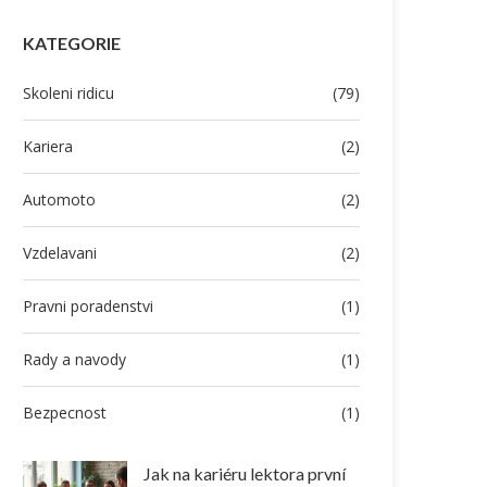
KATEGORIE
Skoleni ridicu
(79)
Kariera
(2)
Automoto
(2)
Vzdelavani
(2)
Pravni poradenstvi
(1)
Rady a navody
(1)
Bezpecnost
(1)
Jak na kariéru lektora první