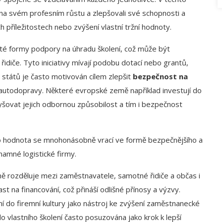
li na svém profesním růstu a zlepšovali své schopnosti a
h příležitostech nebo zvýšení vlastní tržní hodnoty.
rčité formy podpory na úhradu školení, což může být
diče. Tyto iniciativy mívají podobu dotací nebo grantů,
p států je často motivován cílem zlepšit
bezpečnost na
 autodopravy. Některé evropské země například investují do
šovat jejich odbornou způsobilost a tím i bezpečnost
jeho hodnota se mnohonásobně vrací ve formě bezpečnějšího a
namné logistické firmy.
ě rozděluje mezi zaměstnavatele, samotné řidiče a občas i
t na financování, což přináší odlišné přínosy a výzvy.
ní do firemní kultury jako nástroj ke zvýšení zaměstnanecké
 do vlastního školení často posuzována jako krok k lepší