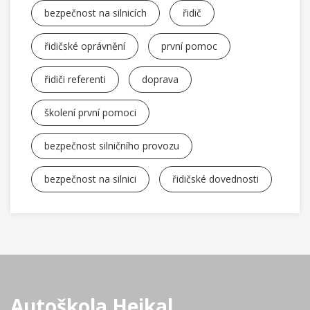
bezpečnost na silnicích
řidič
řidičské oprávnění
první pomoc
řidiči referenti
doprava
školení první pomoci
bezpečnost silničního provozu
bezpečnost na silnici
řidičské dovednosti
Autoškola Hejkal