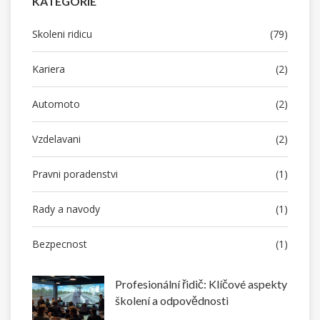
KATEGORIE
Skoleni ridicu
(79)
Kariera
(2)
Automoto
(2)
Vzdelavani
(2)
Pravni poradenstvi
(1)
Rady a navody
(1)
Bezpecnost
(1)
Profesionální řidič: Klíčové aspekty
školení a odpovědnosti