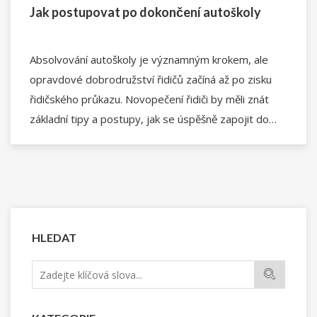
Jak postupovat po dokončení autoškoly
Absolvování autoškoly je významným krokem, ale
opravdové dobrodružství řidičů začíná až po zisku
řidičského průkazu. Novopečení řidiči by měli znát
základní tipy a postupy, jak se úspěšně zapojit do
silničního provozu a zvýšit jistotu za volantem.
Pomoci může osvojení bezpečných řidičských návyků
a opakování pravidel silničního provozu. Důležité je
také udržování vozidla a jeho technického stavu.
HLEDAT